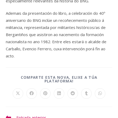
especialmente relevantes da historia do BNG.
Ademais da presentación do libro, a celebración do 40º
aniversario do BNG inclúe un recoñecemento público á
militancia, representada por militantes históricos/as de
Bergantiños que asistiron ao nacemento da formación
nacionalista no ano 1982. Entre eles estará o alcalde de
Carballo, Evencio Ferrero, cuxa intervención porá fin ao
acto.
COMPARTE ESTA NOVA, ELIXE A TÚA
COMPARTIR
PLATAFORMA!
ESTE
CONTIDO
Ábrese
Ábrese
Ábrese
Ábrese
Ábrese
Ábrese
Ábrese
nunha
nunha
nunha
nunha
nunha
nunha
nunha
nova
nova
nova
nova
nova
nova
nova
ventá
ventá
ventá
ventá
ventá
ventá
ventá
Ler
Entrada anterior